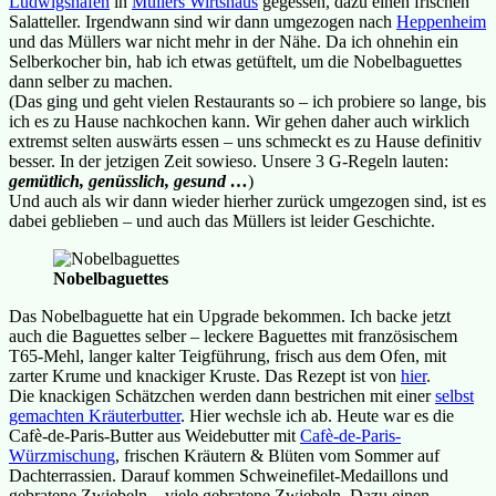
Ludwigshafen
in
Müllers Wirtshaus
gegessen, dazu einen frischen
Salatteller. Irgendwann sind wir dann umgezogen nach
Heppenheim
und das Müllers war nicht mehr in der Nähe. Da ich ohnehin ein
Selberkocher bin, hab ich etwas getüftelt, um die Nobelbaguettes
dann selber zu machen.
(Das ging und geht vielen Restaurants so – ich probiere so lange, bis
ich es zu Hause nachkochen kann. Wir gehen daher auch wirklich
extremst selten auswärts essen – uns schmeckt es zu Hause definitiv
besser. In der jetzigen Zeit sowieso. Unsere 3 G-Regeln lauten:
gemütlich, genüsslich, gesund …
)
Und auch als wir dann wieder hierher zurück umgezogen sind, ist es
dabei geblieben – und auch das Müllers ist leider Geschichte.
Nobelbaguettes
Das Nobelbaguette hat ein Upgrade bekommen. Ich backe jetzt
auch die Baguettes selber – leckere Baguettes mit französischem
T65-Mehl, langer kalter Teigführung, frisch aus dem Ofen, mit
zarter Krume und knackiger Kruste. Das Rezept ist von
hier
.
Die knackigen Schätzchen werden dann bestrichen mit einer
selbst
gemachten Kräuterbutter
. Hier wechsle ich ab. Heute war es die
Cafè-de-Paris-Butter aus Weidebutter mit
Cafè-de-Paris-
Würzmischung
, frischen Kräutern & Blüten vom Sommer auf
Dachterrassien. Darauf kommen Schweinefilet-Medaillons und
gebratene Zwiebeln – viele gebratene Zwiebeln. Dazu einen