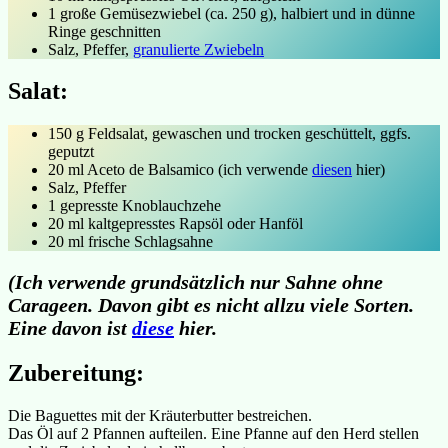
1 große Gemüsezwiebel (ca. 250 g), halbiert und in dünne
Ringe geschnitten
Salz, Pfeffer,
granulierte Zwiebeln
Salat:
150 g Feldsalat, gewaschen und trocken geschüttelt, ggfs.
geputzt
20 ml Aceto de Balsamico (ich verwende
diesen
hier)
Salz, Pfeffer
1 gepresste Knoblauchzehe
20 ml kaltgepresstes Rapsöl oder Hanföl
20 ml frische Schlagsahne
(Ich verwende grundsätzlich nur Sahne ohne
Carageen. Davon gibt es nicht allzu viele Sorten.
Eine davon ist
diese
hier.
Zubereitung:
Die Baguettes mit der Kräuterbutter bestreichen.
Das Öl auf 2 Pfannen aufteilen. Eine Pfanne auf den Herd stellen