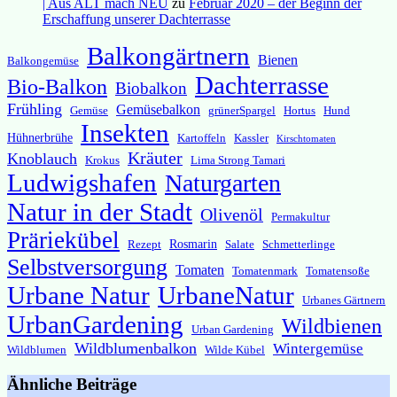
| Aus ALT mach NEU
zu
Februar 2020 – der Beginn der
Erschaffung unserer Dachterrasse
Balkongärtnern
Bienen
Balkongemüse
Dachterrasse
Bio-Balkon
Biobalkon
Frühling
Gemüsebalkon
Gemüse
grünerSpargel
Hortus
Hund
Insekten
Hühnerbrühe
Kartoffeln
Kassler
Kirschtomaten
Kräuter
Knoblauch
Krokus
Lima Strong Tamari
Ludwigshafen
Naturgarten
Natur in der Stadt
Olivenöl
Permakultur
Präriekübel
Rosmarin
Rezept
Salate
Schmetterlinge
Selbstversorgung
Tomaten
Tomatenmark
Tomatensoße
Urbane Natur
UrbaneNatur
Urbanes Gärtnern
UrbanGardening
Wildbienen
Urban Gardening
Wildblumenbalkon
Wintergemüse
Wildblumen
Wilde Kübel
Ähnliche Beiträge