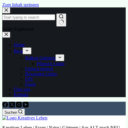
Zum Inhalt springen
Keine Ergebnisse
Home
Blog
Balkon Gärtnern
Pflanzen Listen
Einfach tierisch
Bewusstes Leben
DIY
Essen
Über uns
Kontakt
Suchen
Kreatives Leben | Essen | Natur | Gärtnern | Aus ALT mach NEU